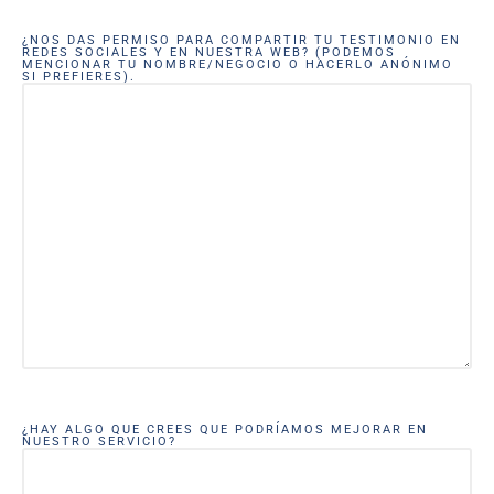
¿NOS DAS PERMISO PARA COMPARTIR TU TESTIMONIO EN
REDES SOCIALES Y EN NUESTRA WEB? (PODEMOS
MENCIONAR TU NOMBRE/NEGOCIO O HACERLO ANÓNIMO
SI PREFIERES).
¿HAY ALGO QUE CREES QUE PODRÍAMOS MEJORAR EN
NUESTRO SERVICIO?